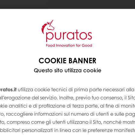
COOKIE BANNER
Questo sito utilizza cookie
bilità Cacao-Trace in
atos.it
utilizza cookie tecnici di prima parte necessari al
mma di
ll’erogazione del servizio. Inoltre, previo tuo consenso, il Si
o-Trace
in Vietnam,
kie analitici e di profilazione di terza parte, al fine di monito
progetto in Papua Nuova
Sito, raccogliere informazioni sul numero di utenti e sulle pa
Sito, compreso come gli utenti utilizzano il Sito, nonché most
licitari personalizzati in linea con le preferenze manifest
 adattare e