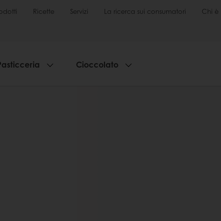
odotti
Ricette
Servizi
La ricerca sui consumatori
Chi è 
Pasticceria
Cioccolato