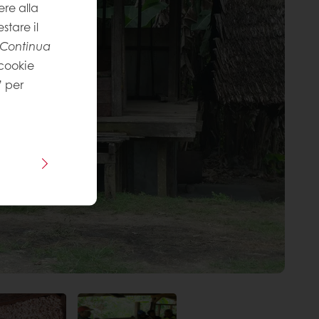
re alla
stare il
Continua
 cookie
” per