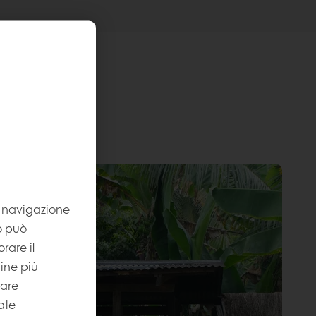
la navigazione
to può
rare il
gine più
rare
ate