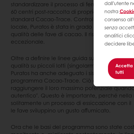
dall’utente n
standardizzare il processo di fermentazione del
nostra
Cooki
60 centri post-raccolta di proprietà locale, affin
standard Cacao-Trace. Controllando il proces
consenso all’
locale, Puratos è stata in grado di aumentare s
senza accet
qualità delle fave di cacao. Il risultato è un ci
analitici clic
eccezionale.
decidere lib
Oltre a definire le linee guida sulla fermentazion
qualità su piccoli lotti (singolarmente, piuttosto
Accetta
tutti
Puratos ha anche adeguato i sistemi di essicca
programma Cacao-Trace. Ciò consente ai sem
raggiungere il loro massimo potenziale quando s
autentico". Questo è importante, perché nella re
solitamente un processo di essiccazione con il 
le fave sviluppino un gusto affumicato.
Ora che le basi del programma sono state costr