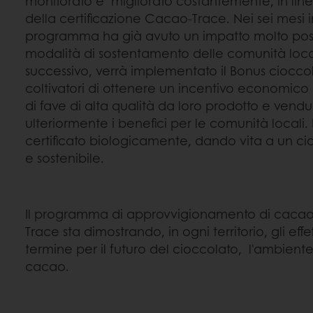
monitorato e migliorato costantemente, in line
della certificazione Cacao-Trace. Nei sei mesi in
programma ha già avuto un impatto molto posit
modalità di sostentamento delle comunità loc
successivo, verrà implementato il Bonus cioccolat
coltivatori di ottenere un incentivo economico
di fave di alta qualità da loro prodotto e vendu
ulteriormente i benefici per le comunità locali. I
certificato biologicamente, dando vita a un ci
e sostenibile.
Il programma di approvvigionamento di cacao
Trace sta dimostrando, in ogni territorio, gli effet
termine per il futuro del cioccolato, l'ambiente 
cacao.