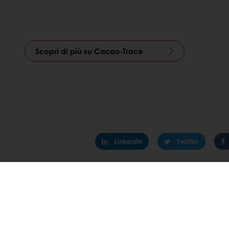
Scopri di più su Cacao-Trace
LinkedIn
Twitter
Seg