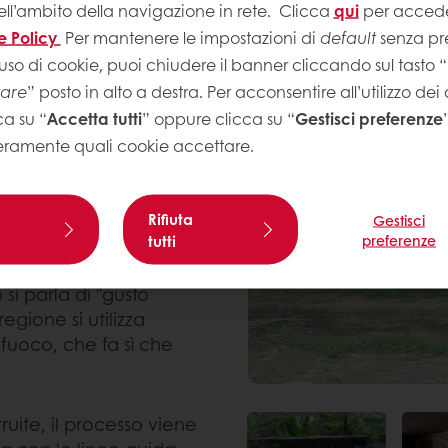
ell’ambito della navigazione in rete.
Clicca
qui
per accede
le fave di cacao in circa
e Policy
Per mantenere le impostazioni di
default
senza pre
chè soddisfino i rigorosi
so di fermentazione
uso di cookie, puoi chiudere il banner cliccando sul tasto “
ignificativamente la
tare
” posto in alto a destra. Per acconsentire all’utilizzo dei
occolato dal gusto
ca su “
Accetta tutti
” oppure clicca su “
Gestisci preferenze
eramente quali cookie accettare.
e e stabilire controlli di
 che interi container),
Rifiuta
Gestisci
tutti
preferenze
zione secondo il
i di cacao di
i parla di "gusto
gione si utilizza
fuoco, che fa sì che
uite, il processo viene