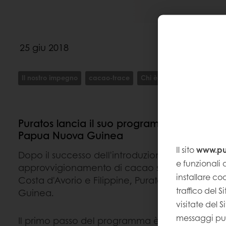
25 giu 2018
Il nostro impegno
cacao-trace
Chi è Puratos
Puratos lancia il suo programma di sosteni
Papua Nuova Guinea
Il sito
www.pur
Dopo il successo dell'introduzione del progra
e funzionali a
approvvigionamento di cacao sostenibile
Caca
installare coo
Costa d'Avorio e Filippine, Puratos estende il 
traffico del 
Guinea.
visitate del 
messaggi pubb
Il primo passo del programma è stato quello di