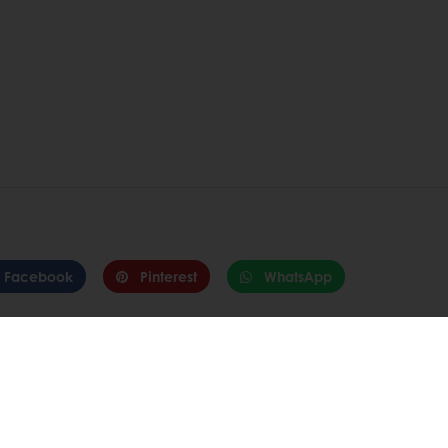
Facebook
Pinterest
WhatsApp
ui Puratos Italia anche su Facebook, Instagram, LinkedIn e Y