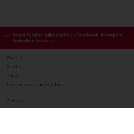
Segui Puratos Italia anche su Facebook, Instagram,
LinkedIn e Youtube!
Prodotti
Ricette
Servizi
La ricerca sul consumatore
Chi siamo
News
Contattaci
Codice Etico Puratos Italia