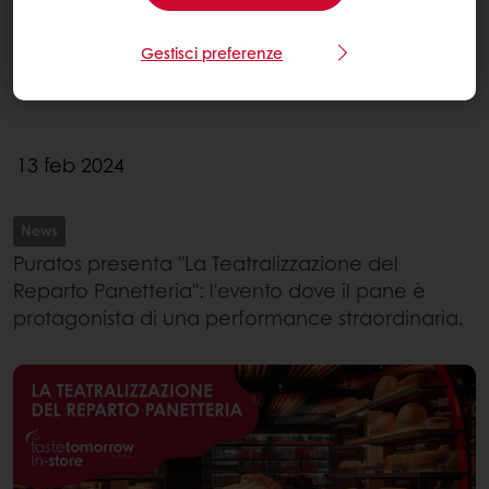
Gestisci preferenze
13 feb 2024
News
Puratos presenta "La Teatralizzazione del
Reparto Panetteria": l'evento dove il pane è
protagonista di una performance straordinaria.