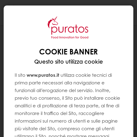
Togg
navi
NEWS
EVENTO RETAIL LA TEATRALIZZAZIONE
COOKIE BANNER
DEL REPARTO PANETTERIA
Questo sito utilizza cookie
Il sito
www.puratos.it
utilizza cookie tecnici di
prima parte necessari alla navigazione e
funzionali all’erogazione del servizio. Inoltre,
previo tuo consenso, il Sito può installare cookie
analitici e di profilazione di terza parte, al fine di
monitorare il traffico del Sito, raccogliere
informazioni sul numero di utenti e sulle pagine
più visitate del Sito, compreso come gli utenti
utilizzano il Sito, nonché mostrare messaggi