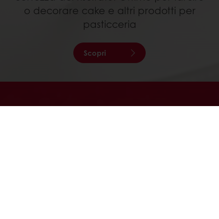
o decorare cake e altri prodotti per
pasticceria
Scopri
FARCITURE DI FRUTTA PER USO
PROFESSIONALE
Le nostre farciture con frutta passata o
farciture frutta in pezzi sono disponibili in
diversi gusti, ideali per farcire crostate,
torte e diverse applicazioni