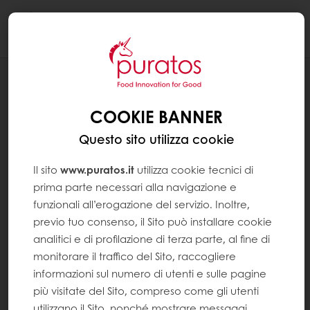
Togg
navi
PASTICCERIA
BASI PER GELATO: SCOPRI LE
COOKIE BANNER
DIFFERENTI TIPOLOGIE
Questo sito utilizza cookie
Il sito
www.puratos.it
utilizza cookie tecnici di
prima parte necessari alla navigazione e
funzionali all’erogazione del servizio. Inoltre,
previo tuo consenso, il Sito può installare cookie
analitici e di profilazione di terza parte, al fine di
monitorare il traffico del Sito, raccogliere
informazioni sul numero di utenti e sulle pagine
più visitate del Sito, compreso come gli utenti
utilizzano il Sito, nonché mostrare messaggi