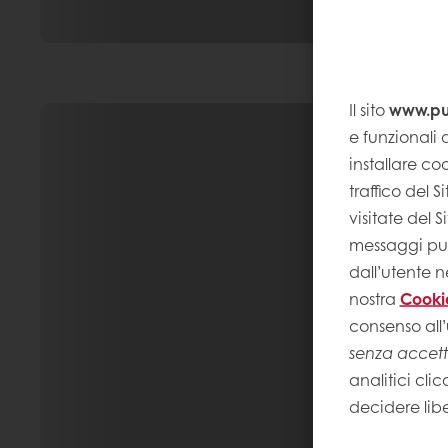
Il sito
www.pur
e funzionali a
installare coo
traffico del 
visitate del 
messaggi pubb
dall’utente n
nostra
Cooki
consenso all’
senza accet
analitici clic
decidere lib