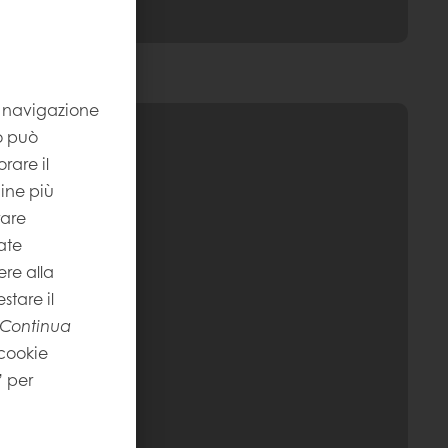
la navigazione
to può
rare il
gine più
rare
ate
re alla
stare il
Continua
 cookie
” per