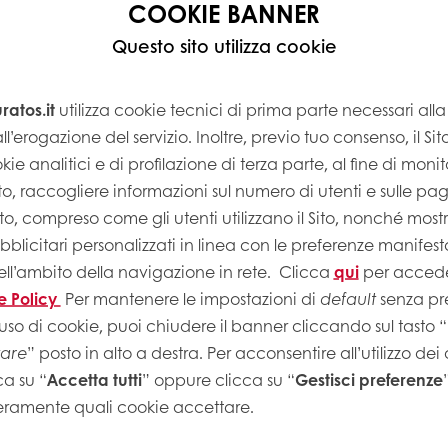
COOKIE BANNER
Questo sito utilizza cookie
atos.it
utilizza cookie tecnici di prima parte necessari al
ll’erogazione del servizio. Inoltre, previo tuo consenso, il Si
kie analitici e di profilazione di terza parte, al fine di monito
Sito, raccogliere informazioni sul numero di utenti e sulle pa
Sito, compreso come gli utenti utilizzano il Sito, nonché most
licitari personalizzati in linea con le preferenze manifest
ell’ambito della navigazione in rete.
Clicca
qui
per accede
e Policy
Per mantenere le impostazioni di
default
senza pre
uso di cookie, puoi chiudere il banner cliccando sul tasto “
tare
” posto in alto a destra. Per acconsentire all’utilizzo dei
ca su “
Accetta tutti
” oppure clicca su “
Gestisci preferenze
eramente quali cookie accettare.