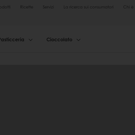
odotti
Ricette
Servizi
La ricerca sui consumatori
Chi è 
Pasticceria
Cioccolato