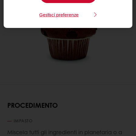
Gestisci preferenze
PROCEDIMENTO
IMPASTO
Miscela tutti gli ingredienti in planetaria o a