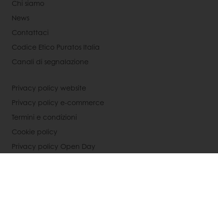
Chi siamo
News
Contattaci
Codice Etico Puratos Italia
Canali di segnalazione
Privacy policy website
Privacy policy e-commerce
Termini e condizioni
Cookie policy
Privacy policy Open Day
Seleziona un Paese
Sito Corporate