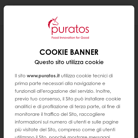
Togg
navi
RICETTE
PANE CON O-TENTIC SELEZIONE
COOKIE BANNER
PUGLIESE
Questo sito utilizza cookie
Il sito
www.puratos.it
utilizza cookie tecnici di
prima parte necessari alla navigazione e
funzionali all’erogazione del servizio. Inoltre,
previo tuo consenso, il Sito può installare cookie
analitici e di profilazione di terza parte, al fine di
monitorare il traffico del Sito, raccogliere
informazioni sul numero di utenti e sulle pagine
più visitate del Sito, compreso come gli utenti
utilizzano il Sito, nonché mostrare messaggi