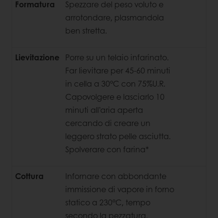
Formatura
Spezzare del peso voluto e
arrotondare, plasmandola
ben stretta.
Lievitazione
Porre su un telaio infarinato.
Far lievitare per 45-60 minuti
in cella a 30°C con 75%U.R.
Capovolgere e lasciarlo 10
minuti all’aria aperta
cercando di creare un
leggero strato pelle asciutta.
Spolverare con farina*
Cottura
Infornare con abbondante
immissione di vapore in forno
statico a 230°C, tempo
secondo la pezzatura.