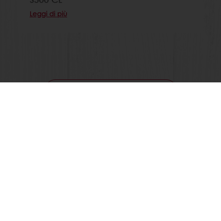
Leggi di più
Guarda tutte le ricette
Segui Puratos Italia anche su Facebook, Instagram,
LinkedIn e Youtube!
Prodotti
Ricette
Servizi
La ricerca sul consumatore