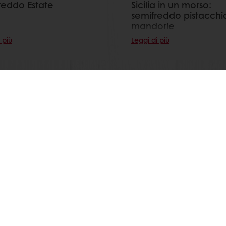
reddo Estate
Sicilia in un morso:
semifreddo pistacchi
mandorle
 più
Leggi di più
Guarda tutte le ricette
ui Puratos Italia anche su Facebook, Instagram, LinkedIn e Y
Privacy policy website
Privacy policy e-commerce
Termini e condizioni