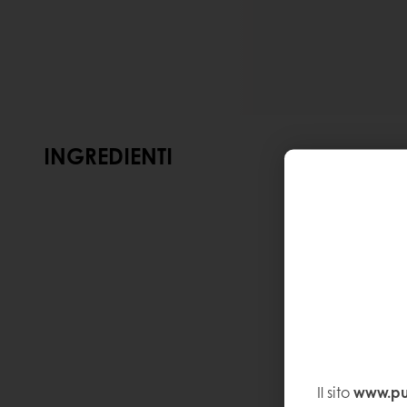
INGREDIENTI
Il sito
www.pur