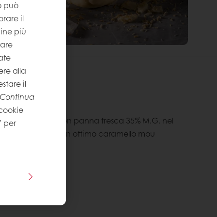
to può
rare il
gine più
rare
ate
re alla
stare il
Continua
nti
 cookie
e puree di frutta con panna fresca 35% M.G. nel
” per
ossiamo ottenere un ottimo caramello mou
apore di latte.