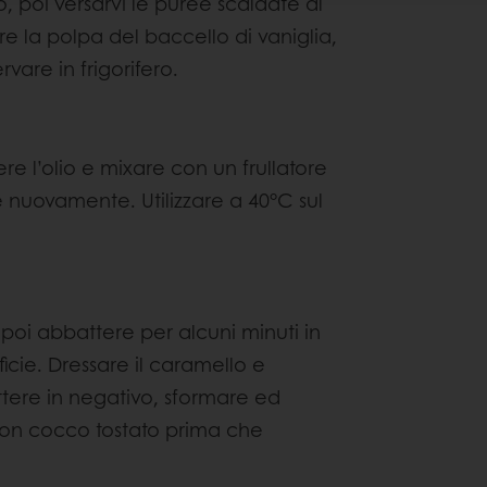
 poi versarvi le puree scaldate al
e la polpa del baccello di vaniglia,
rvare in frigorifero.
 l’olio e mixare con un frullatore
nuovamente. Utilizzare a 40°C sul
poi abbattere per alcuni minuti in
cie. Dressare il caramello e
tere in negativo, sformare ed
con cocco tostato prima che