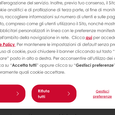
ll’erogazione del servizio. Inoltre, previo tuo consenso, il Si
kie analitici e di profilazione di terza parte, al fine di monito
Sito, raccogliere informazioni sul numero di utenti e sulle pa
Sito, compreso come gli utenti utilizzano il Sito, nonché most
licitari personalizzati in linea con le preferenze manifest
ell’ambito della navigazione in rete.
Clicca
qui
per accede
e Policy
Per mantenere le impostazioni di
default
senza pre
uso di cookie, puoi chiudere il banner cliccando sul tasto “
Suggerime
tare
” posto in alto a destra. Per acconsentire all’utilizzo dei
Sostituendo l
ca su “
Accetta tutti
” oppure clicca su “
Gestisci preferenze
caramello, p
eramente quali cookie accettare.
sarla sul cioccolato; mixare.
dall’intenso s
re e alleggerire con la panna semi
Rifiuta
Gestisci
tutti
preferenze