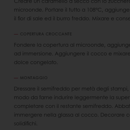
Creare un caramello a secco con lo zucchero,
microonde. Portare il tutto a 108°C, aggiunger
il fior di sale ed il burro freddo. Mixare e conse
COPERTURA CROCCANTE
Fondere la copertura al microonde, aggiungere
ad immersione. Aggiungere il cocco e mixare 
dolce congelato.
MONTAGGIO
Dressare il semifreddo per metà degli stampi, 
modo da farne indurire leggermente la superfi
completare con il restante semifreddo. Abbat
immergere nella glassa al cocco. Decorare 
solidifichi.