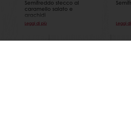
Semifreddo stecco al
Semif
caramello salato e
arachidi
Leggi di più
Leggi di
Seg
Prodotti
Chi siamo
Ricette
News
Servizi
Contattaci