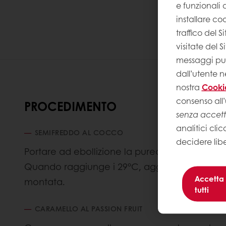
e funzionali a
installare coo
traffico del 
visitate del 
messaggi pubb
dall’utente n
nostra
Cooki
consenso all’
PROCEDIMENTO
senza accet
analitici clic
SEMIFREDDO AL COCCO
decidere lib
Portare ad ebollizione la purea di cocco e ver
Quando raggiunge i 29°C, aggiungere il liquo
Accetta
montata.
tutti
CARAMELLO AL PASSION FRUIT