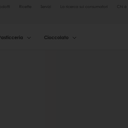
odotti
Ricette
Servizi
La ricerca sui consumatori
Chi è 
Pasticceria
Cioccolato