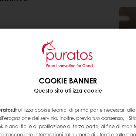
talia. Di origini
ndo la passione per
cio dei genitori. Studia
(Bg) e
ccerie italiane. Allo
equentando diversi corsi
COOKIE BANNER
Questo sito utilizza cookie
rso degli anni
evitati da ricorrenza.
ale e internazionale,
atos.it
utilizza cookie tecnici di prima parte necessari al
alia che all'estero.
ll’erogazione del servizio. Inoltre, previo tuo consenso, il Si
kie analitici e di profilazione di terza parte, al fine di monito
Sito, raccogliere informazioni sul numero di utenti e sulle pa