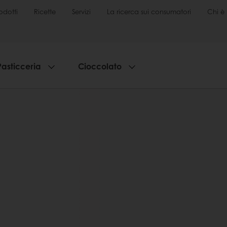
odotti
Ricette
Servizi
La ricerca sui consumatori
Chi è 
Pasticceria
Cioccolato