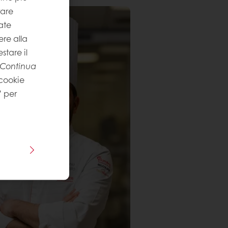
rare
ate
re alla
stare il
Continua
 cookie
” per