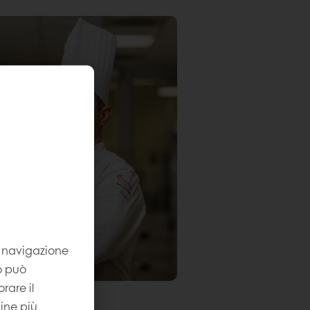
la navigazione
to può
rare il
gine più