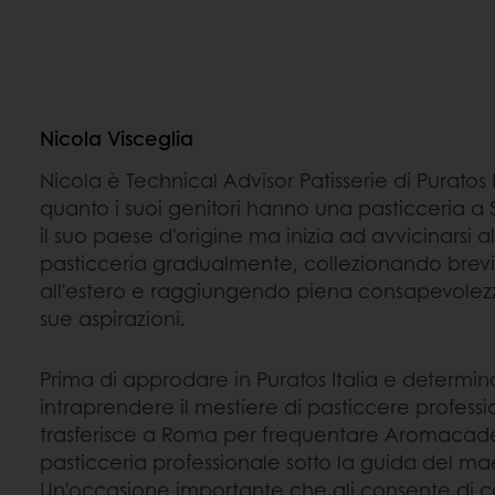
Nicola Visceglia
Nicola è Technical Advisor Patisserie di Puratos Ita
quanto i suoi genitori hanno una pasticceria a
il suo paese d'origine ma inizia ad avvicinarsi a
pasticceria gradualmente, collezionando brevi
all'estero e raggiungendo piena consapevolezza
sue aspirazioni.
Prima di approdare in Puratos Italia e determin
intraprendere il mestiere di pasticcere professio
trasferisce a Roma per frequentare Aromacadem
pasticceria professionale sotto la guida del ma
Un'occasione importante che gli consente di c