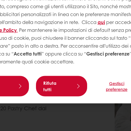
Sito, compreso come gli utenti utilizzano il Sito, nonché most
licitari personalizzati in linea con le preferenze manifest
ell’ambito della navigazione in rete.
Clicca
qui
per accede
 Italia. A seguito del
e Policy
Per mantenere le impostazioni di
default
senza pre
, ha iniziato il suo
uso di cookie, puoi chiudere il banner cliccando sul tasto “
ese. La profonda passione
tare
” posto in alto a destra. Per acconsentire all’utilizzo dei
ia, dove inizia a
ca su “
Accetta tutti
” oppure clicca su “
Gestisci preferenze
orsi di formazione
eramente quali cookie accettare.
ese come: Sebastien
Rifiuta
Gestisci
, Bruno Montcoudiol.
tutti
preferenze
 Italia con un bagaglio
el settore dell'alta
i 20 Pastry Chef dal