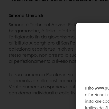
Simone Ghirardi
Simone è Technical Advisor Patisserie di Puratos I
bergamasche, è figlio “d’arte bianca”, eredita
l'artigianato fin da giovanissimo, grazie al panifi
all’Istituto Alberghiero di San Pellegrino Terme 
colleziona esperienze in diversi ristoranti e pasti
stesso tempo, non arresta la sua formazione fr
di perfezionamento a livello nazionale.
La sua carriera in Puratos inizia nel 2009. Nel co
si specializza nella pasticceria fine, sfogliati e li
Vanta numerose esperienze sul territorio nazion
Il sito
www.pur
con demo individuali e collettive tenute sia in It
e funzionali a
installare coo
traffico del 