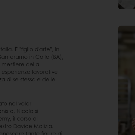
lia. È "figlio d'arte", in
 Santeramo in Colle (BA),
l mestiere della
 esperienze lavorative
 di se stesso e delle
ato nel voler
nista, Nicola si
y, il corso di
estro Davide Malizia.
onoscere tante figure di