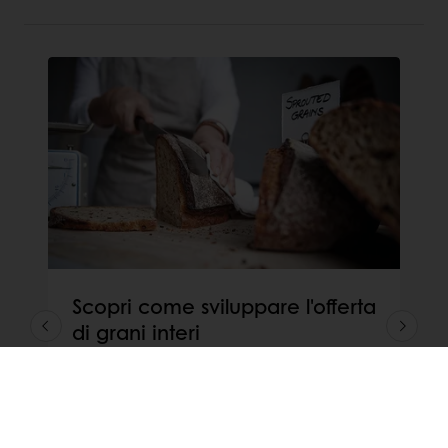
Scopri come sviluppare l'offerta
di grani interi
Cosa sono esattamente i grani interi? E
come si crea il perfetto prodotto da forno
integrale?