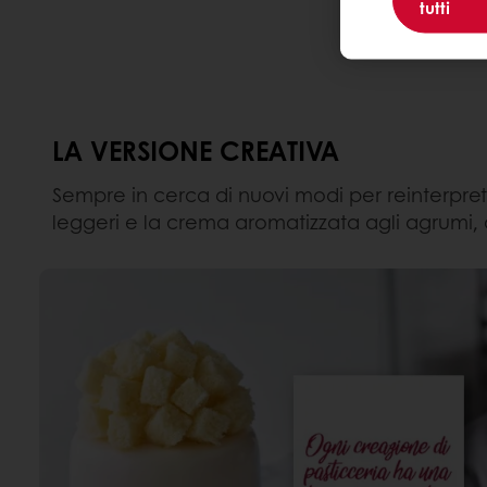
tutti
LA VERSIONE CREATIVA
Sempre in cerca di nuovi modi per reinterpretar
leggeri e la crema aromatizzata agli agrumi, 