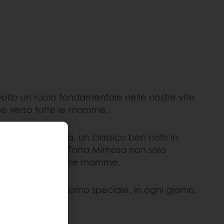
lto un ruolo fondamentale nelle nostre vite.
ne verso tutte le mamme.
la Torta Mimosa, un classico ben noto in
pan di Spagna, la Torta Mimosa non solo
ndivisi con le nostre mamme.
nza in questo giorno speciale, in ogni giorno.