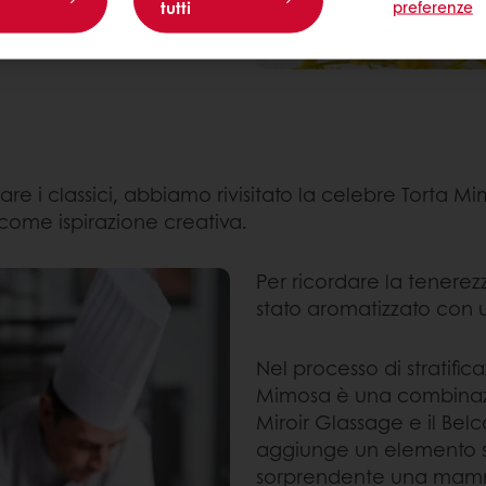
tutti
preferenze
e i classici, abbiamo rivisitato la celebre Torta Mim
come ispirazione creativa.
Per ricordare la tenerez
stato aromatizzato con 
Nel processo di stratific
Mimosa è una combinazi
Miroir Glassage e il Bel
aggiunge un elemento s
sorprendente una mam