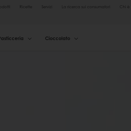
odotti
Ricette
Servizi
La ricerca sui consumatori
Chi è 
Pasticceria
Cioccolato