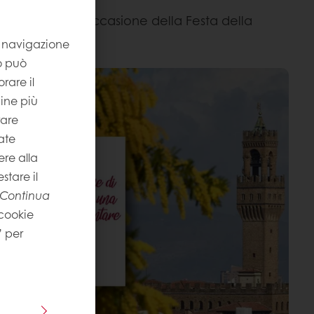
lebrate sia in occasione della Festa della
la navigazione
to può
rare il
gine più
rare
ate
re alla
stare il
Continua
 cookie
” per