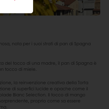
osa, nota per i suoi strati di pan di Spagna
za del tocco di una madre, il pan di Spagna è
un tocco di miele.
azione, la reinvenzione creativa della Torta
one di superfici lucide e opache come il
colade Blanc Selection. Il tocco di mango
orprendente, proprio come sa essere
ma.