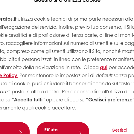
li anni '50 ed è strettamente legata alle donne, ce
la Donna.
atos.it
utilizza cookie tecnici di prima parte necessari al
ll’erogazione del servizio. Inoltre, previo tuo consenso, il Si
usanza regalare mazzi di
kie analitici e di profilazione di terza parte, al fine di monito
ia la rinascita e la
Sito, raccogliere informazioni sul numero di utenti e sulle pa
Sito, compreso come gli utenti utilizzano il Sito, nonché most
licitari personalizzati in linea con le preferenze manifest
a Torta Mimosa, una torta
ell’ambito della navigazione in rete.
Clicca
qui
per accede
 ricoperta di cubetti di
e Policy
Per mantenere le impostazioni di
default
senza pre
sa. Per te, Puratos ha
uso di cookie, puoi chiudere il banner cliccando sul tasto “
tare
” posto in alto a destra. Per acconsentire all’utilizzo dei
ca su “
Accetta tutti
” oppure clicca su “
Gestisci preferenze
eramente quali cookie accettare.
Rifiuta
Gestisci