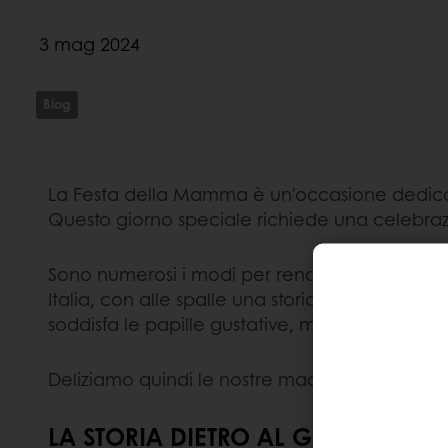
3 mag 2024
Blog
La Festa della Mamma è un'occasione dedicat
Questo giorno speciale richiede una celebra
Sono numerosi i modi per rendere questo gior
Italia, con alle spalle una storia da racconta
soddisfa le papille gustative, ma simboleggia
Deliziamo quindi le nostre madri con questo d
LA STORIA DIETRO AL GRANDE CLA