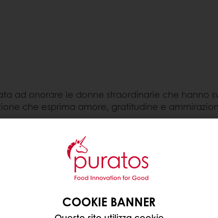
a ad onorare le donne straordinarie che hanno svo
zione che esprima amore, gratitudine e ammirazio
no memorabile; uno di questi è assaporare insieme 
re. Unendo sapori rinfrescanti alla morbidezza del 
 anche la gioia, l'eleganza e i momenti preziosi co
olce, mentre celebriamo la loro straordinaria prese
COOKIE BANNER
SSICO
Questo sito utilizza cookie