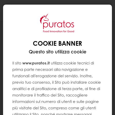
Togg
navi
RICETTE
BROWNIE MEDITERRANEO CON
COOKIE BANNER
PRALINATO AL PISTACCHIO
Questo sito utilizza cookie
Il sito
www.puratos.it
utilizza cookie tecnici di
prima parte necessari alla navigazione e
funzionali all’erogazione del servizio. Inoltre,
previo tuo consenso, il Sito può installare cookie
analitici e di profilazione di terza parte, al fine di
monitorare il traffico del Sito, raccogliere
informazioni sul numero di utenti e sulle pagine
più visitate del Sito, compreso come gli utenti
utilizzano il Sito, nonché mostrare messaggi