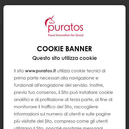
Togg
navi
RICETTE
GELATO GIANDUJA DALL'INCREDIBILE
COOKIE BANNER
TEXTURE SCIOGLIEVOLE
Questo sito utilizza cookie
Il sito
www.puratos.it
utilizza cookie tecnici di
prima parte necessari alla navigazione e
funzionali all’erogazione del servizio. Inoltre,
previo tuo consenso, il Sito può installare cookie
analitici e di profilazione di terza parte, al fine di
monitorare il traffico del Sito, raccogliere
informazioni sul numero di utenti e sulle pagine
più visitate del Sito, compreso come gli utenti
utilizzano il Sito, nonché mostrare messaggi