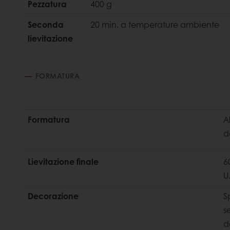
Pezzatura
400 g
Seconda
20 min. a temperature ambiente
lievitazione
FORMATURA
Formatura
A
d
Lievitazione finale
6
U
Decorazione
S
s
d