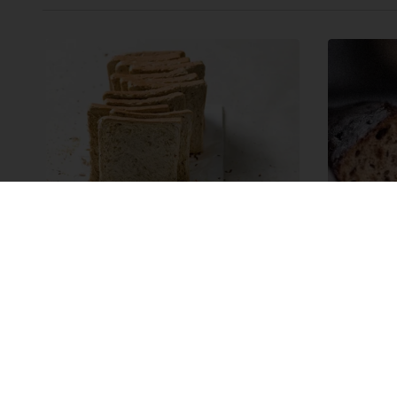
Pane multicereali in
Pane 
cassetta
Ricetta 
Ricetta Pane multicereali in
cassetta
Leggi di più
Leggi di