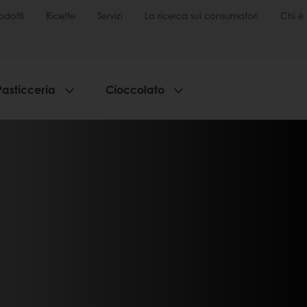
odotti
Ricette
Servizi
La ricerca sui consumatori
Chi è 
Pasticceria
Cioccolato