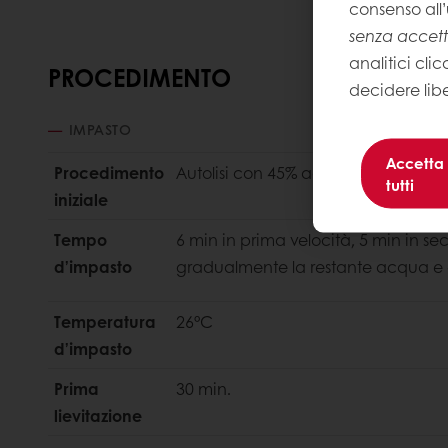
consenso all’
senza accet
analitici clic
PROCEDIMENTO
decidere lib
IMPASTO
Accetta
Procedimento
Autolisi con 45% acqua.
tutti
iniziale
Tempo
6 min in prima velocità, 5 min in 
d’impasto
gradualmente la restante acqua e gli
Temperatura
26°C
d’impasto
Prima
30 min.
lievitazione