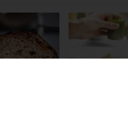
multicereali ai fichi
Puravita snack
Pane multicereali ai fichi
Ricetta Puravita snack
 più
Leggi di più