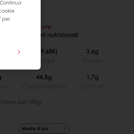
Continua
 cookie
” per
SCOPRI
Informazioni nutrizionali
cal
1129.68Kj
3,6g
gia
Energia
Grasso
g
44,8g
1,7g
ates
Carbohydrates
Zuccheri
al Value (per 100g)
Mostra di più