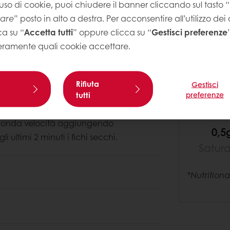
uso di cookie, puoi chiudere il banner cliccando sul tasto “
tare
” posto in alto a destra. Per acconsentire all’utilizzo dei
ca su “
Accetta tutti
” oppure clicca su “
Gestisci preferenze
eramente quali cookie accettare.
Rifiuta
Gestisci
270K
tutti
preferenze
Ener
seconda velocità aggiungendo
0,5
 ultimi 2 minuti i fichi secchi.
Satur
*Nutrition