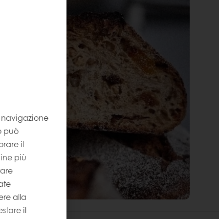
la navigazione
to può
rare il
gine più
rare
ate
re alla
stare il