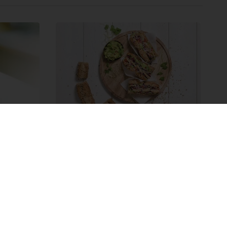
Baguette multicereali
Ricetta Baguette multicereali
Leggi di più