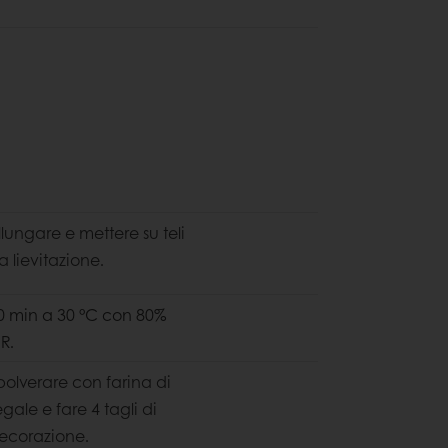
llungare e mettere su teli
a lievitazione.
0 min a 30 °C con 80%
.R.
polverare con farina di
egale e fare 4 tagli di
ecorazione.