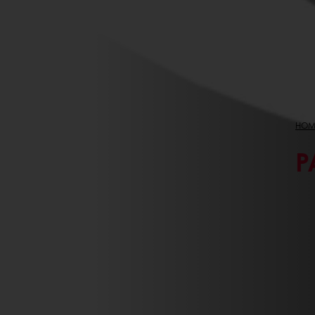
HOM
P