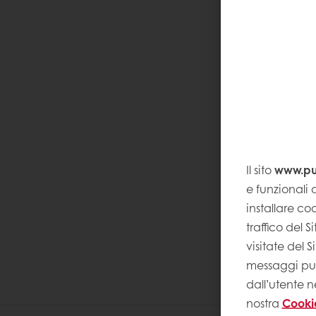
Il sito
www.pur
e funzionali a
installare coo
traffico del 
visitate del 
messaggi pubb
dall’utente n
nostra
Cooki