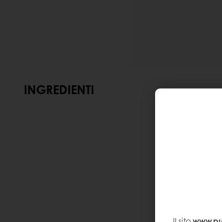
INGREDIENTI
Il sito
www.pur