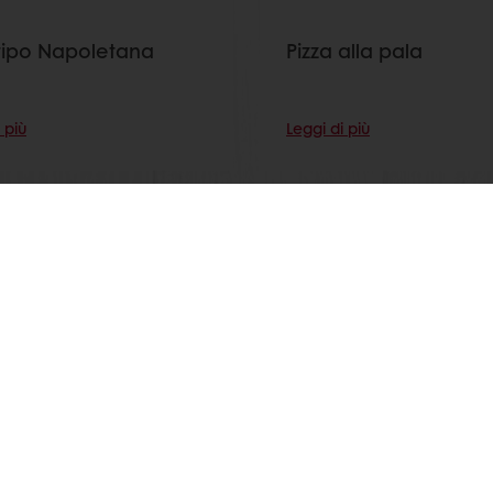
 tipo Napoletana
Pizza alla pala
 più
Leggi di più
Guarda tutte le ricette
ui Puratos Italia anche su Facebook, Instagram, LinkedIn e Y
Privacy policy website
Privacy policy e-commerce