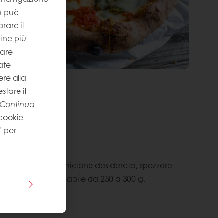
to può
rare il
gine più
rare
ate
re alla
stare il
Continua
 cookie
nti
” per
ielmo Ermini
dimensione del cornicione desiderata, spezzare
alline del peso variabile da 250 a 300 g.