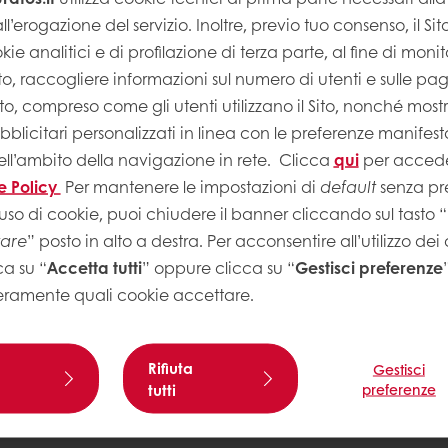
ll’erogazione del servizio. Inoltre, previo tuo consenso, il Si
kie analitici e di profilazione di terza parte, al fine di monito
Sito, raccogliere informazioni sul numero di utenti e sulle pa
Sito, compreso come gli utenti utilizzano il Sito, nonché most
licitari personalizzati in linea con le preferenze manifest
ell’ambito della navigazione in rete.
Clicca
qui
per accede
e Policy
Per mantenere le impostazioni di
default
senza pre
uso di cookie, puoi chiudere il banner cliccando sul tasto “
tare
” posto in alto a destra. Per acconsentire all’utilizzo dei
Suggerime
ca su “
Accetta tutti
” oppure clicca su “
Gestisci preferenze
eramente quali cookie accettare.
Autore
: Gugl
In base alla 
a velocità
l'impasto in p
Rifiuta
Gestisci
tutti
preferenze