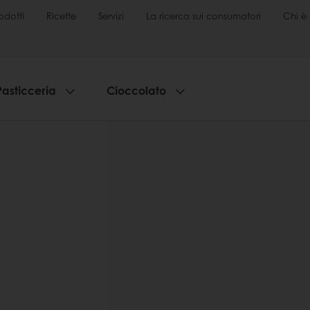
odotti
Ricette
Servizi
La ricerca sui consumatori
Chi è 
Pasticceria
Cioccolato