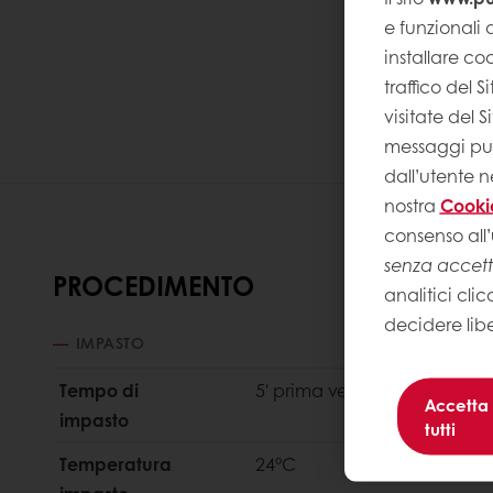
e funzionali a
installare coo
traffico del 
visitate del 
messaggi pubb
dall’utente n
nostra
Cooki
consenso all’
senza accet
PROCEDIMENTO
analitici clic
decidere lib
IMPASTO
Tempo di
5' prima velocità - 5' second
Accetta
impasto
tutti
Temperatura
24°C