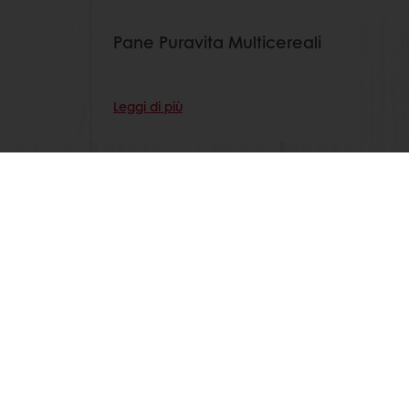
Pane Puravita Multicereali
Leggi di più
outube!
Seleziona un Paese
Sito Corporate