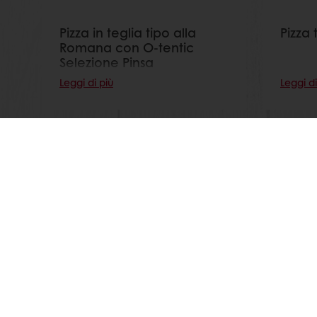
Pizza in teglia tipo alla
Pizza
Romana con O-tentic
Selezione Pinsa
Leggi di più
Leggi di
Seg
Prodotti
Chi siamo
Ricette
News