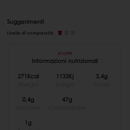
Suggerimenti
Livello di complessità
:
SCOPRI
Informazioni nutrizionali
271Kcal
1133Kj
3,4g
Energia
Energia
Grasso
0,4g
47g
Saturates
Carbohydrates
1g