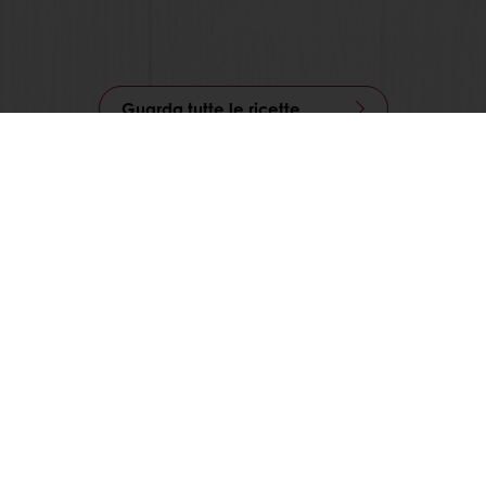
Guarda tutte le ricette
Segui Puratos Italia anche su Facebook, Instagram,
LinkedIn e Youtube!
Prodotti
Ricette
Servizi
La ricerca sul consumatore
Chi siamo
News