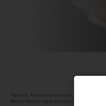
Per anni, Puratos ha condotto ricerche approfon
Bread Flavour nasce proprio per approfondire 