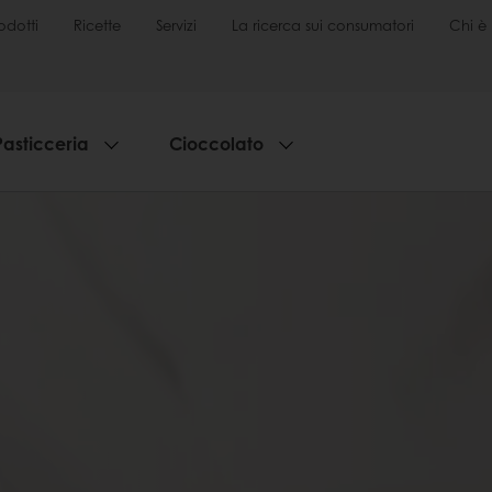
odotti
Ricette
Servizi
La ricerca sui consumatori
Chi è 
Pasticceria
Cioccolato