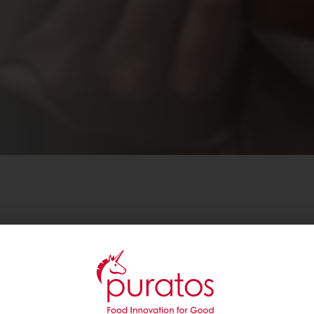
dite sulla percezione e sul gusto dei prodotti da for
questo filone di ricerche.