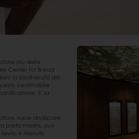
azione più della
o del Center for Bread
re la biodiversità del
questo inestimabile
anificazione. E' la
catore vuole analizzare
sua pasta madre, può
lievito è ritenuto