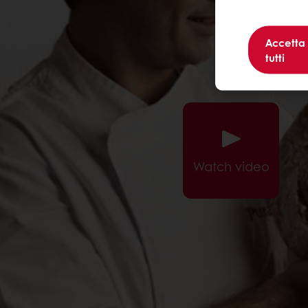
Accetta
tutti
Watch video