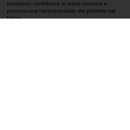
possiamo contribuire al bene comune e
promuovere l'avanzamento del pianeta nel
futuro..
Contattaci
LinkedIn
Twitter
Facebook
WhatsApp
Segui Puratos Italia anche su Facebook, Instagram,
LinkedIn e Youtube!