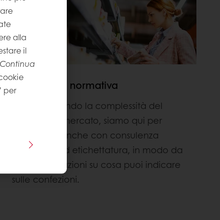
rare
ate
re alla
stare il
Continua
 cookie
Consulenza normativa
” per
Comprendendo la complessità del
contesto di mercato, siamo qui per
supportarti anche con consulenza
normativa ed etichettatura, in modo da
fornirti indicazioni su cosa puoi indicare
sulle confezioni.