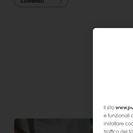
Contattaci
Il sito
www.pur
e funzionali a
installare coo
traffico del 