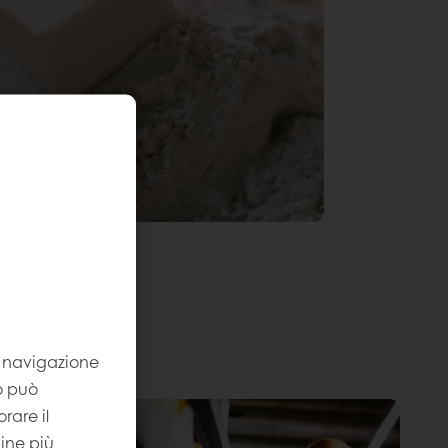
la navigazione
to può
rare il
gine più