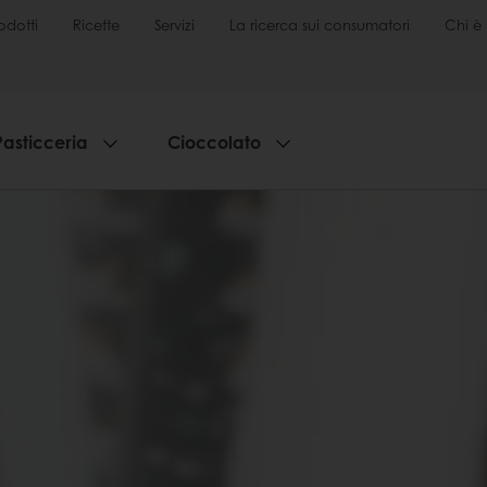
odotti
Ricette
Servizi
La ricerca sui consumatori
Chi è 
Pasticceria
Cioccolato