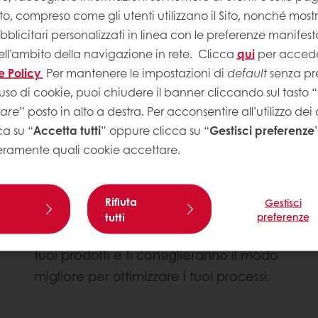
Sito, compreso come gli utenti utilizzano il Sito, nonché most
licitari personalizzati in linea con le preferenze manifest
ell’ambito della navigazione in rete.
Clicca
qui
per accede
e Policy
Per mantenere le impostazioni di
default
senza pre
uso di cookie, puoi chiudere il banner cliccando sul tasto “
tare
” posto in alto a destra. Per acconsentire all’utilizzo dei
Innovare attraverso la
ca su “
Accetta tutti
” oppure clicca su “
Gestisci preferenze
collaborazione
eramente quali cookie accettare.
La crescita è essenziale nel tuo settore. I
nostri esperti sono pronti a collaborare
Rifiuta
Gestisci
con te esplorando nuove idee e
tutti
preferenze
tecniche. Ti aiuteranno a perfezionare i
tuoi prodotti e ti consiglieranno il modo
migliore per ottimizzare i tuoi processi.