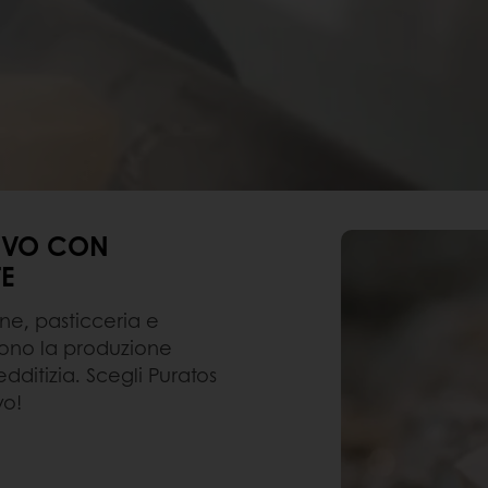
TIVO CON
TE
one, pasticceria e
ndono la produzione
dditizia. Scegli Puratos
vo!