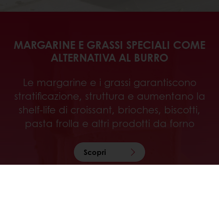
MARGARINE E GRASSI SPECIALI COME
ALTERNATIVA AL BURRO
Le margarine e i grassi garantiscono
stratificazione, struttura e aumentano la
shelf-life di croissant, brioches, biscotti,
pasta frolla e altri prodotti da forno
Scopri
Segui Puratos Italia anche su Facebook, Instagram,
LinkedIn e Youtube!