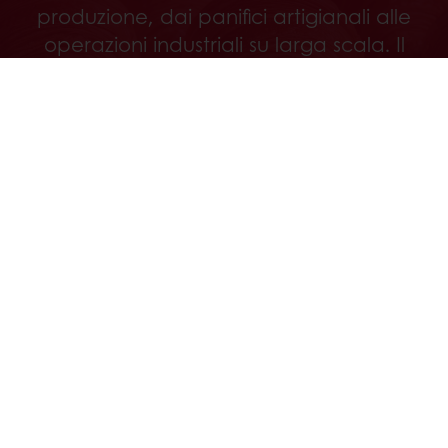
produzione, dai panifici artigianali alle
operazioni industriali su larga scala. Il
nostro know‑how garantisce qualità,
efficienza e risultati costanti,
accompagnando i professionisti in
ogni fase del processo produttivo.
Contattaci
Segui Puratos Italia anche su Facebook, Instagram,
LinkedIn e Youtube!
Prodotti
Ricette
Servizi