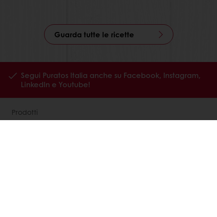
Guarda tutte le ricette
Segui Puratos Italia anche su Facebook, Instagram,
LinkedIn e Youtube!
Prodotti
Ricette
Servizi
La ricerca sul consumatore
Chi siamo
News
Contattaci