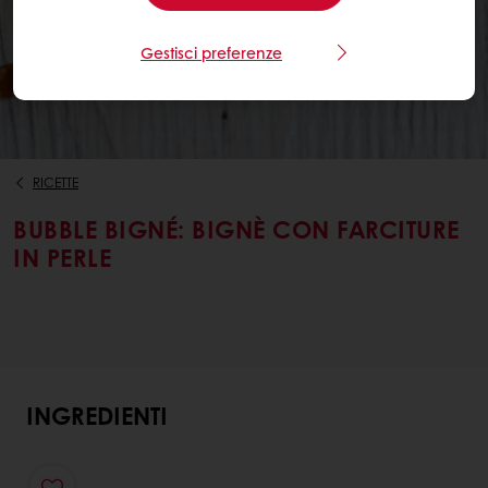
Gestisci preferenze
RICETTE
BUBBLE BIGNÉ: BIGNÈ CON FARCITURE
IN PERLE
INGREDIENTI