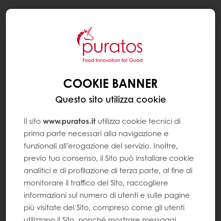
Togg
navi
RICETTE
CIABATTA CROCCANTE ALLA CAROTA
COOKIE BANNER
CON LIEVITO MADRE
Questo sito utilizza cookie
Il sito
www.puratos.it
utilizza cookie tecnici di
prima parte necessari alla navigazione e
funzionali all’erogazione del servizio. Inoltre,
previo tuo consenso, il Sito può installare cookie
analitici e di profilazione di terza parte, al fine di
monitorare il traffico del Sito, raccogliere
informazioni sul numero di utenti e sulle pagine
più visitate del Sito, compreso come gli utenti
utilizzano il Sito, nonché mostrare messaggi