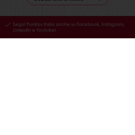
Segui Puratos Italia anche su Facebook, Instagram,
LinkedIn e Youtube!
Prodotti
Ricette
Servizi
La ricerca sul consumatore
Chi siamo
News
Contattaci
Codice Etico Puratos Italia
Canali di segnalazione