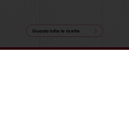
Guarda tutte le ricette
Segui Puratos Italia anche su Facebook, Instagram,
LinkedIn e Youtube!
Prodotti
Ricette
Servizi
La ricerca sul consumatore
Chi siamo
News