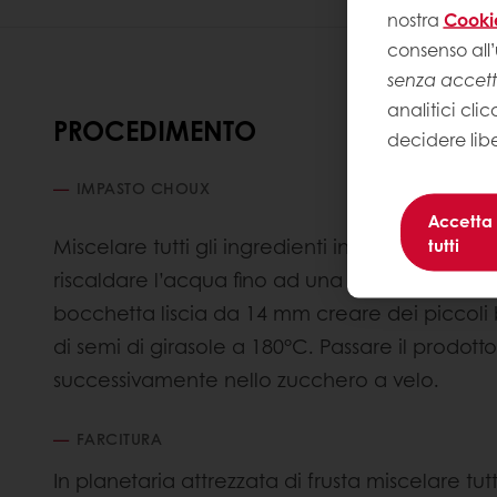
nostra
Cooki
consenso all’
senza accet
analitici clic
PROCEDIMENTO
decidere lib
IMPASTO CHOUX
Accetta
Miscelare tutti gli ingredienti in planetaria at
tutti
riscaldare l’acqua fino ad una temperatura 
bocchetta liscia da 14 mm creare dei piccoli b
di semi di girasole a 180°C. Passare il prodott
successivamente nello zucchero a velo.
FARCITURA
In planetaria attrezzata di frusta miscelare tutt