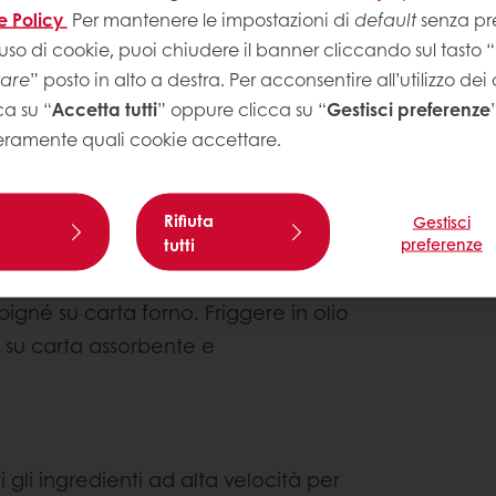
e Policy
Per mantenere le impostazioni di
default
senza pre
uso di cookie, puoi chiudere il banner cliccando sul tasto “
tare
” posto in alto a destra. Per acconsentire all’utilizzo dei
ca su “
Accetta tutti
” oppure clicca su “
Gestisci preferenze
Suggerime
eramente quali cookie accettare.
Livello di com
Puoi farcire i 
Rifiuta
Gestisci
trezzata di foglia avendo cura di
tutti
preferenze
frutta. Inoltr
di 50°C. Con una sac-à-poche a
aromatizzato p
igné su carta forno. Friggere in olio
o su carta assorbente e
i gli ingredienti ad alta velocità per