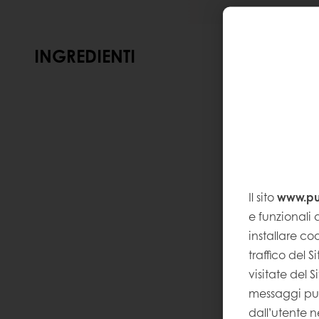
INGREDIENTI
Il sito
www.pur
e funzionali a
installare coo
traffico del 
visitate del 
messaggi pubb
dall’utente n