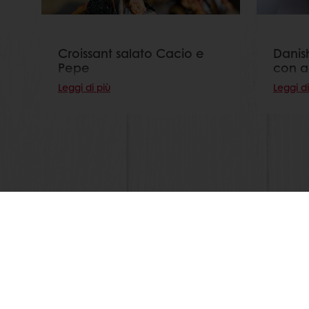
Croissant salato Cacio e
Danish
Pepe
con 
Leggi di più
Leggi di
Seg
Prodotti
Chi siamo
Ricette
News