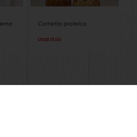
derna
Cornetto proteico
Leggi di più
outube!
Seleziona un Paese
Sito Corporate