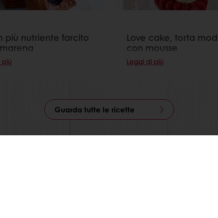
 più nutriente farcito
Love cake, torta mo
amarena
con mousse
 più
Leggi di più
Guarda tutte le ricette
ui Puratos Italia anche su Facebook, Instagram, LinkedIn e Y
Privacy policy website
Privacy policy e-commerce