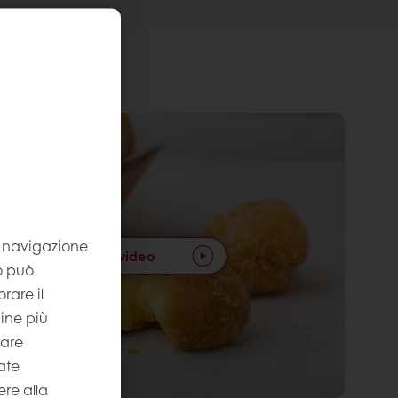
la navigazione
Guarda il video
to può
rare il
gine più
rare
ate
re alla