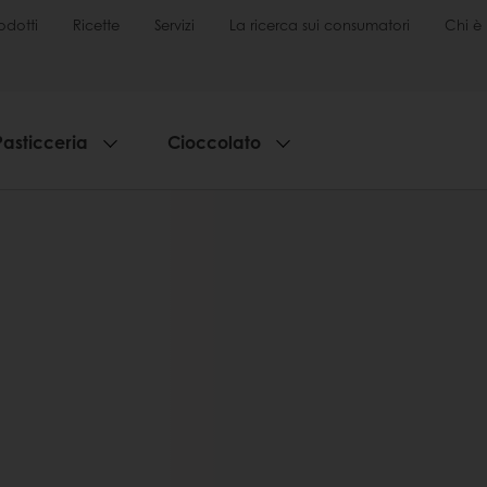
odotti
Ricette
Servizi
La ricerca sui consumatori
Chi è 
Pasticceria
Cioccolato