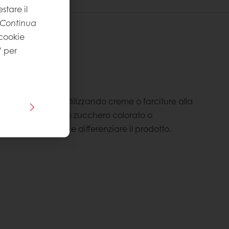
stare il
Continua
 cookie
” per
nti
plessità
:
tortelli a piacere, utilizzando creme o farciture alla
e puoi utilizzare dello zucchero colorato o
er caratterizzare e differenziare il prodotto.