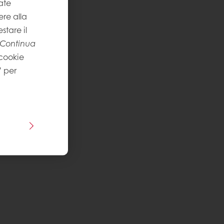
ni
ate
re alla
nio Montalto
stare il
plessità
:
Continua
 cookie
” per