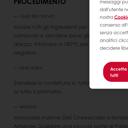
PROCEDIMENTO
messaggi pubb
dall’utente n
CAKE RED VELVET :
nostra
Cooki
consenso all’
Mixare tutti gli ingredienti per 4 minuti in plan
senza accet
composto e stendere bene gli angoli in un an
analitici clic
altezza. Infornare a 180*C per circa 20 minuti
decidere lib
negativo.
FARCITURA:
Accetta
tutti
Stendere la confettura su tutta la superficie 
su tutto il perimetro.
MOUSSE:
Mescolare insieme Deli Cheesecake a tempera
Amande. Scaldare una piccola parte di Passion