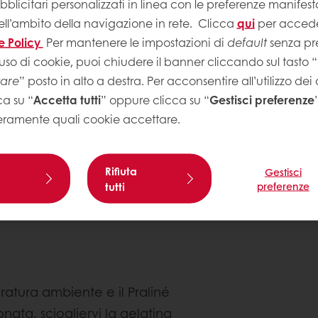
Informazio
licitari personalizzati in linea con le preferenze manifest
ell’ambito della navigazione in rete.
Clicca
qui
per accede
Autore
: Anto
e Policy
Per mantenere le impostazioni di
default
senza pre
Livello di com
uso di cookie, puoi chiudere il banner cliccando sul tasto “
etaria attrezzata di foglia. Colare il
tare
” posto in alto a destra. Per acconsentire all’utilizzo dei
ello a forma di cuore, a 1cm di
ca su “
Accetta tutti
” oppure clicca su “
Gestisci preferenze
. Raffreddare e abbattere in
eramente quali cookie accettare.
Rifiuta
Gestisci
tutti
preferenze
del Red Velvet, lasciando 1 cm vuoto
tura ambiente e il Praliné
ata, sciogliervi la gelatina