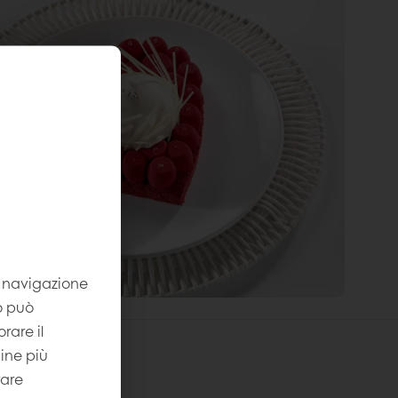
la navigazione
to può
rare il
gine più
rare