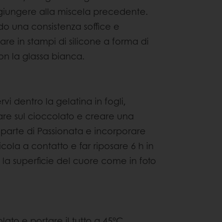
giungere alla miscela precedente.
o una consistenza soffice e
e in stampi di silicone a forma di
on la glassa bianca.
vi dentro la gelatina in fogli,
are sul cioccolato e creare una
parte di Passionata e incorporare
cola a contatto e far riposare 6 h in
a la superficie del cuore come in foto
olato e portare il tutto a 45°C.