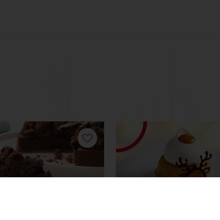
r Tarte: cake al
Monoporzione di Nat