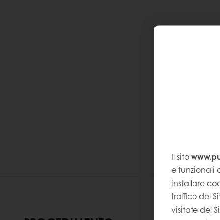
Il sito
www.pur
e funzionali a
installare coo
traffico del 
visitate del 