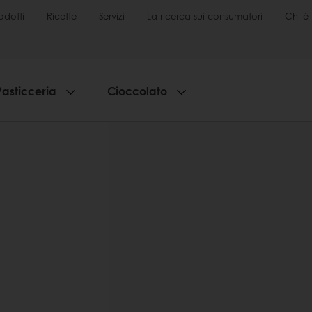
odotti
Ricette
Servizi
La ricerca sui consumatori
Chi è 
Pasticceria
Cioccolato