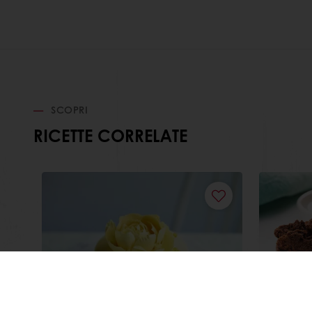
SCOPRI
RICETTE CORRELATE
Say Cheesecake, torta
Sache