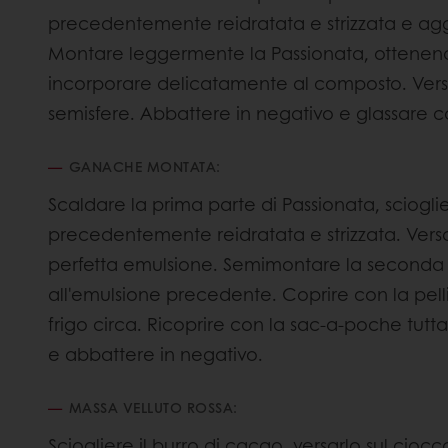
precedentemente reidratata e strizzata e ag
Montare leggermente la Passionata, ottenend
incorporare delicatamente al composto. Versar
semisfere. Abbattere in negativo e glassare c
GANACHE MONTATA:
Scaldare la prima parte di Passionata, scioglier
precedentemente reidratata e strizzata. Vers
perfetta emulsione. Semimontare la seconda 
all'emulsione precedente. Coprire con la pelli
frigo circa. Ricoprire con la sac-a-poche tutt
e abbattere in negativo.
MASSA VELLUTO ROSSA:
Sciogliere il burro di cacao, versarlo sul ciocc