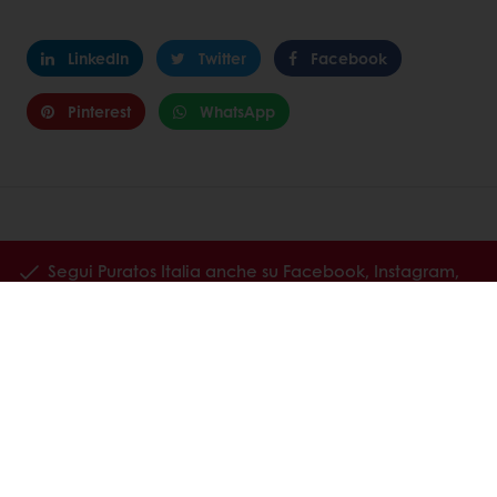
LinkedIn
Twitter
Facebook
Pinterest
WhatsApp
Segui Puratos Italia anche su Facebook, Instagram,
LinkedIn e Youtube!
Prodotti
Ricette
Servizi
La ricerca sul consumatore