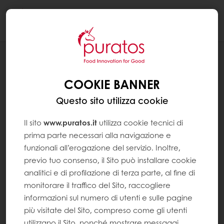
Togg
navi
NEWS
IL CIOCCOLATO BELCOLADE
COOKIE BANNER
PROTAGONISTA A SANREMO
Questo sito utilizza cookie
Il sito
www.puratos.it
utilizza cookie tecnici di
prima parte necessari alla navigazione e
funzionali all’erogazione del servizio. Inoltre,
previo tuo consenso, il Sito può installare cookie
analitici e di profilazione di terza parte, al fine di
monitorare il traffico del Sito, raccogliere
informazioni sul numero di utenti e sulle pagine
più visitate del Sito, compreso come gli utenti
utilizzano il Sito, nonché mostrare messaggi