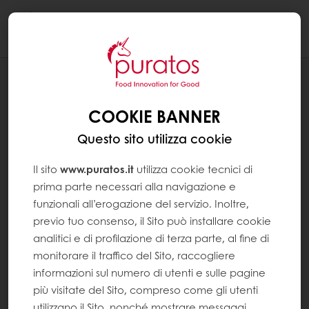
Togg
navi
RICETTE
BISCOTTI SMOBEESCOTTI CON
COOKIE BANNER
FARCITURA IN PERLE AL MIRTILLO
Questo sito utilizza cookie
Il sito
www.puratos.it
utilizza cookie tecnici di
prima parte necessari alla navigazione e
funzionali all’erogazione del servizio. Inoltre,
previo tuo consenso, il Sito può installare cookie
analitici e di profilazione di terza parte, al fine di
monitorare il traffico del Sito, raccogliere
informazioni sul numero di utenti e sulle pagine
più visitate del Sito, compreso come gli utenti
utilizzano il Sito, nonché mostrare messaggi