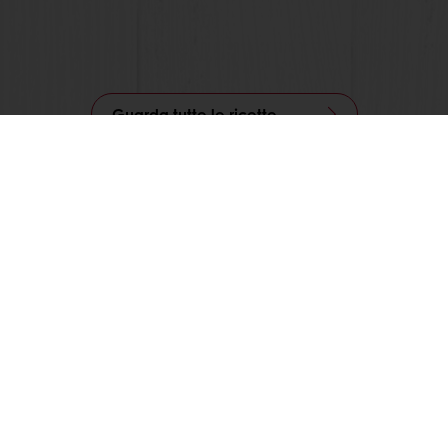
Guarda tutte le ricette
Segui Puratos Italia anche su Facebook, Instagram,
LinkedIn e Youtube!
Prodotti
Ricette
Servizi
La ricerca sul consumatore
Chi siamo