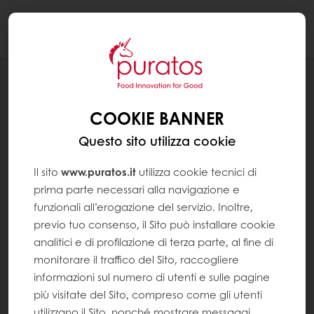
Togg
navi
RICETTE
OMINO DI PAN DI ZENZERO:
COOKIE BANNER
MONOPORZIONE FRESCA AL
CARAMELLO
Questo sito utilizza cookie
Il sito
www.puratos.it
utilizza cookie tecnici di
prima parte necessari alla navigazione e
funzionali all’erogazione del servizio. Inoltre,
previo tuo consenso, il Sito può installare cookie
analitici e di profilazione di terza parte, al fine di
monitorare il traffico del Sito, raccogliere
informazioni sul numero di utenti e sulle pagine
più visitate del Sito, compreso come gli utenti
utilizzano il Sito, nonché mostrare messaggi