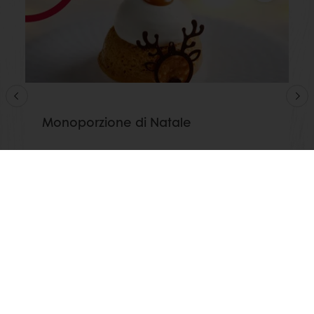
Monoporzione di Natale
Leggi di più
Guarda tutte le ricette