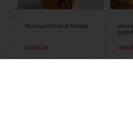
Monoporzione di Natale
Monop
giand
Leggi di più
Leggi di
Seg
Prodotti
Chi siamo