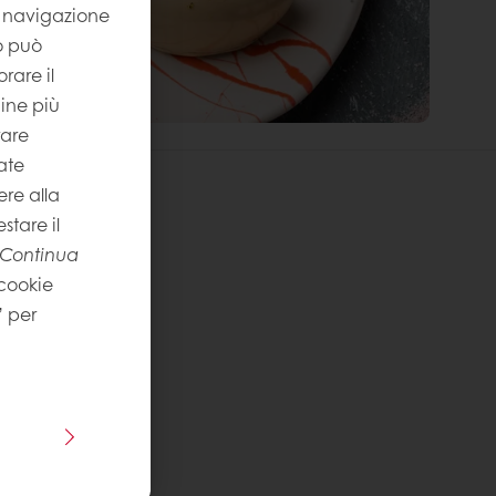
la navigazione
to può
rare il
gine più
rare
ate
re alla
stare il
Continua
 cookie
” per