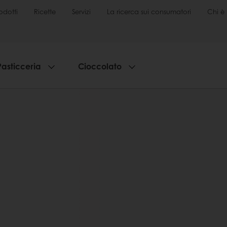
odotti
Ricette
Servizi
La ricerca sui consumatori
Chi è 
Pasticceria
Cioccolato