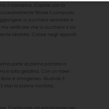
no il rosmarino. Coprire con la
Successivamente filtrare il composto
 Aggiungere lo zucchero semolato e
 ma verificare che lo zucchero si sia
ente idratata. Colare negli appositi
prima parte di panna portarla a
ura e sulla gelatina. Con un mixer
liscio e omogeneo. Quando il
 3 step la panna montata.
olvere. Continuare ad emulsionare per