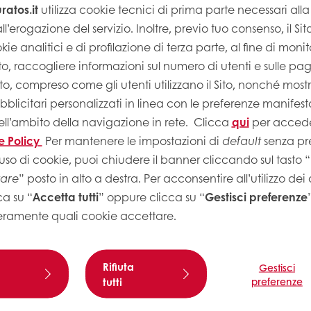
atos.it
utilizza cookie tecnici di prima parte necessari al
ll’erogazione del servizio. Inoltre, previo tuo consenso, il Si
kie analitici e di profilazione di terza parte, al fine di monito
Sito, raccogliere informazioni sul numero di utenti e sulle pa
Sito, compreso come gli utenti utilizzano il Sito, nonché most
licitari personalizzati in linea con le preferenze manifest
ell’ambito della navigazione in rete.
Clicca
qui
per accede
e Policy
Per mantenere le impostazioni di
default
senza pre
uso di cookie, puoi chiudere il banner cliccando sul tasto “
tare
” posto in alto a destra. Per acconsentire all’utilizzo dei
ca su “
Accetta tutti
” oppure clicca su “
Gestisci preferenze
eramente quali cookie accettare.
i gli ingredienti per 4 minuti a media
 carta da forno e cuocere in forno a
Rifiuta
Gestisci
tutti
preferenze