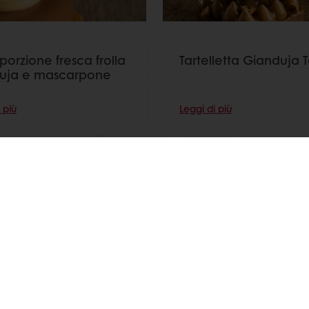
orzione fresca frolla
Tartelletta Gianduja T
uja e mascarpone
 più
Leggi di più
Guarda tutte le ricette
ui Puratos Italia anche su Facebook, Instagram, LinkedIn e Y
Privacy policy website