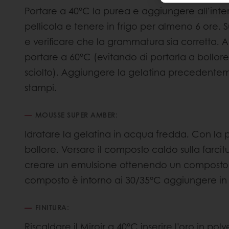
Portare a 40°C la purea e aggiungere all’inter
pellicola e tenere in frigo per almeno 6 ore. 
e verificare che la grammatura sia corretta.
portare a 60°C (evitando di portarla a bollore
sciolto). Aggiungere la gelatina precedentem
stampi.
MOUSSE SUPER AMBER:
Idratare la gelatina in acqua fredda. Con la 
bollore. Versare il composto caldo sulla farcit
creare un emulsione ottenendo un composto 
composto è intorno ai 30/35°C aggiungere in
FINITURA:
Riscaldare il Miroir a 40°C inserire l’oro in p