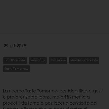
29 ott 2018
Panificazione
Sensobus
Nutrizione
Analisi sensoriale
Taste Tomorrow
La ricerca Taste Tomorrow per identificare gusti
e preferenze dei consumatori in merito a
prodotti da forno e pasticceria condotta da
Puratos, afferma che quando si tratta di