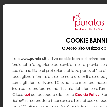
Togg
navi
NEWS
L'UTILIZZO DEI GRANI IN
COOKIE BANN
PANIFICAZIONE
Questo sito utilizza c
Il sito
www.puratos.it
utilizza cookie tecnici di prima par
funzionali all’erogazione del servizio. Inoltre, previo tuo 
cookie analitici e di profilazione di terza parte, al fine di 
raccogliere informazioni sul numero di utenti e sulle pag
come gli utenti utilizzano il Sito, nonché mostrare messag
linea con le preferenze manifestate dall’utente nell’amb
Clicca
qui
per accedere alla nostra
Cookie Policy
Per
default
senza prestare il consenso all’uso di cookie, puo
tasto “
Continua senza accettare
” posto in alto a destra