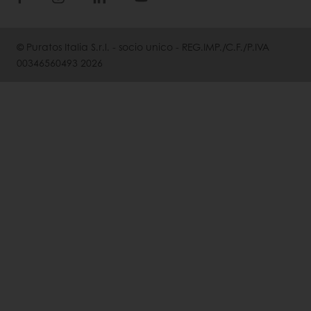
© Puratos Italia S.r.l. - socio unico - REG.IMP./C.F./P.IVA
00346560493 2026