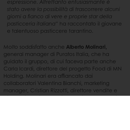
espressione. Altrettanto entusiasmante è
stato avere la possibilità di trascorrere alcuni
giorni a fianco di vere e proprie star della
pasticceria italiana
” ha raccontato il giovane
e talentuoso pasticcere tarantino.
Molto soddisfatto anche
Alberto Molinari,
general manager di Puratos Italia, che ha
guidato il gruppo, di cui faceva parte anche
Carla Icardi, direttore del progetto Food di MN
Holding. Molinari era affiancato dai
collaboratori Valentina Bianchi, marketing
manager, Cristian Rizzotti, direttore vendite e
Nicola Visceglia, technical advisor esperto di
pasticceria.
“Questi viaggi aggiungono sempre
qualcosa di speciale al rapporto con i nostri
clienti. Si offre l’opportunità di toccare con
mano l’origine della materia prima e al tempo