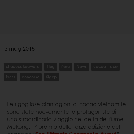
3 mag 2018
chococakeaward
Blog
fiera
News
cacao-trace
Press
concorso
Sigep
Le rigogliose piantagioni di cacao vietnamite
sono state nuovamente le protagoniste di
uno straordinario viaggio nel delta del fiume
Mekong, 1° premio della terza edizione del
concorso “
The Ultimate Chococake Award
”.