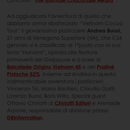
Ad aggiudicarsi l’avventura di quello che
abbiamo ormai ribattezzato “Vietnam Cocoa
Tour” il giovanissimo pasticcere
Andrea Buosi
,
21 anni di Venegono Superiore (VA), che il 24
gennaio si è classificato al 1°posto con la sua
torta “Hanami”, ispirata alle fioriture
primaverili del Giappone e a base di
Belcolade Origins Vietnam 45
e del
Praliné
Pistache 52%
. Insieme ad Andrea in questa
indimenticabile avventura i pasticceri:
Vincenzo Tiri, Mario Bacilieri, Claudio Gatti,
Lorenzo Buosi, Boris Willo. Special guest
Ottavio Chiriotti di
Chiriotti Editori
e Atenaide
Arpone, responsabile di divisione presso
DBInformation
.