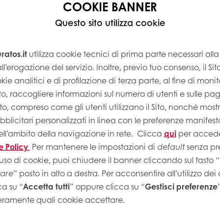
COOKIE BANNER
Questo sito utilizza cookie
atos.it
utilizza cookie tecnici di prima parte necessari al
ll’erogazione del servizio. Inoltre, previo tuo consenso, il Si
kie analitici e di profilazione di terza parte, al fine di monito
Sito, raccogliere informazioni sul numero di utenti e sulle pa
Sito, compreso come gli utenti utilizzano il Sito, nonché most
licitari personalizzati in linea con le preferenze manifest
ell’ambito della navigazione in rete.
Clicca
qui
per accede
e Policy
Per mantenere le impostazioni di
default
senza pre
uso di cookie, puoi chiudere il banner cliccando sul tasto “
tare
” posto in alto a destra. Per acconsentire all’utilizzo dei
ca su “
Accetta tutti
” oppure clicca su “
Gestisci preferenze
eramente quali cookie accettare.