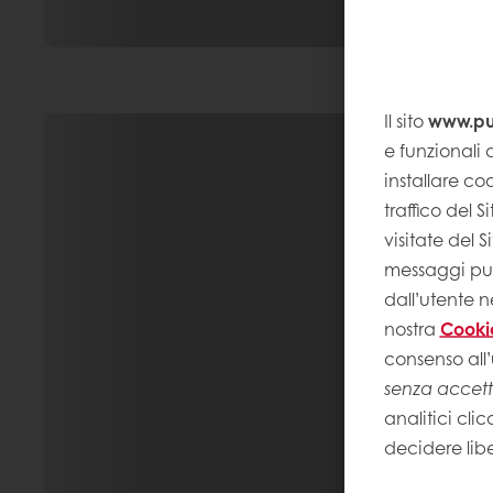
Il sito
www.pur
e funzionali a
installare coo
traffico del 
visitate del 
messaggi pubb
dall’utente n
nostra
Cooki
consenso all’
senza accet
analitici clic
decidere lib