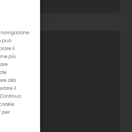
la navigazione
to può
rare il
gine più
rare
ate
re alla
stare il
Continua
 cookie
” per