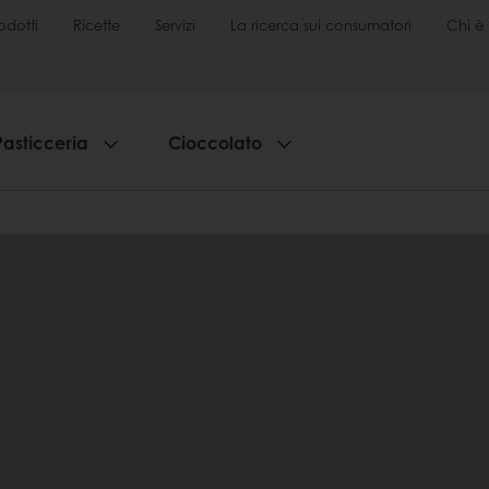
odotti
Ricette
Servizi
La ricerca sui consumatori
Chi è 
Pasticceria
Cioccolato