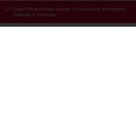
Segui Puratos Italia anche su Facebook, Instagram,
LinkedIn e Youtube!
Prodotti
Ricette
Servizi
La ricerca sul consumatore
Chi siamo
News
Contattaci
Codice Etico Puratos Italia
Canali di segnalazione
Privacy policy website