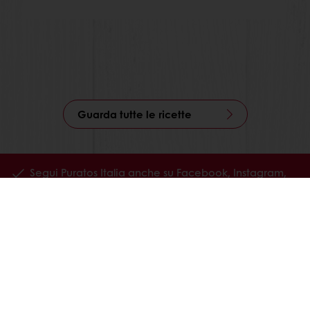
Guarda tutte le ricette
Segui Puratos Italia anche su Facebook, Instagram,
LinkedIn e Youtube!
Prodotti
Ricette
Servizi
La ricerca sul consumatore