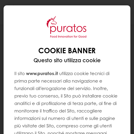
Togg
navi
RICETTE
PIADINA ALLA CIPOLLA CON PASTA DI
COOKIE BANNER
SEMI E LIEVITO MADRE
Questo sito utilizza cookie
Il sito
www.puratos.it
utilizza cookie tecnici di
prima parte necessari alla navigazione e
funzionali all’erogazione del servizio. Inoltre,
previo tuo consenso, il Sito può installare cookie
analitici e di profilazione di terza parte, al fine di
monitorare il traffico del Sito, raccogliere
informazioni sul numero di utenti e sulle pagine
più visitate del Sito, compreso come gli utenti
utilizzano il Sito, nonché mostrare messaggi