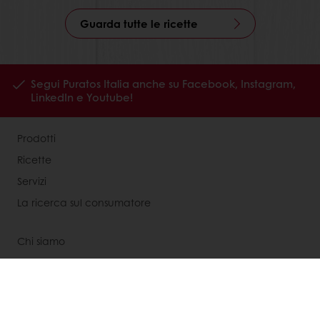
Guarda tutte le ricette
Segui Puratos Italia anche su Facebook, Instagram,
LinkedIn e Youtube!
Prodotti
Ricette
Servizi
La ricerca sul consumatore
Chi siamo
News
Contattaci
Codice Etico Puratos Italia