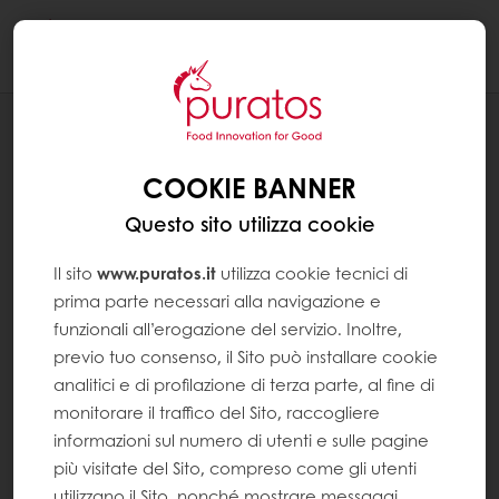
Togg
navi
RICETTE
BARRETTA SNACK CON MIX DI SEMI E
COOKIE BANNER
CEREALI E CIOCCOLATO
Questo sito utilizza cookie
Il sito
www.puratos.it
utilizza cookie tecnici di
prima parte necessari alla navigazione e
funzionali all’erogazione del servizio. Inoltre,
previo tuo consenso, il Sito può installare cookie
analitici e di profilazione di terza parte, al fine di
monitorare il traffico del Sito, raccogliere
informazioni sul numero di utenti e sulle pagine
più visitate del Sito, compreso come gli utenti
utilizzano il Sito, nonché mostrare messaggi