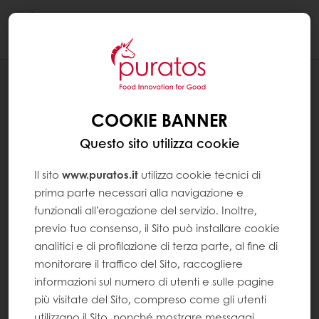
Togg
navi
RICETTE
CAKE AL MIELE CON GLASSA AL
COOKIE BANNER
CIOCCOLATO
Questo sito utilizza cookie
Il sito
www.puratos.it
utilizza cookie tecnici di
prima parte necessari alla navigazione e
funzionali all’erogazione del servizio. Inoltre,
previo tuo consenso, il Sito può installare cookie
analitici e di profilazione di terza parte, al fine di
monitorare il traffico del Sito, raccogliere
informazioni sul numero di utenti e sulle pagine
più visitate del Sito, compreso come gli utenti
utilizzano il Sito, nonché mostrare messaggi