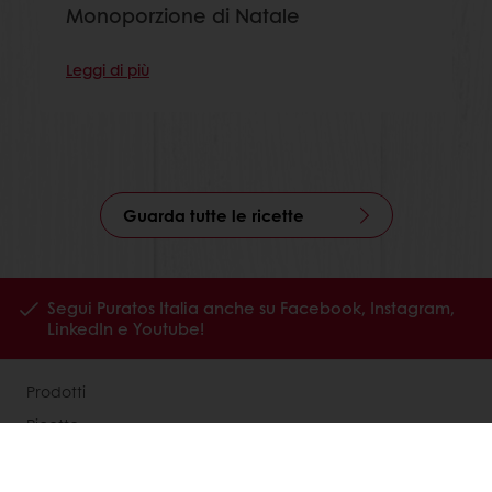
Monoporzione di Natale
Leggi di più
Guarda tutte le ricette
Segui Puratos Italia anche su Facebook, Instagram,
LinkedIn e Youtube!
Prodotti
Ricette
Servizi
La ricerca sul consumatore