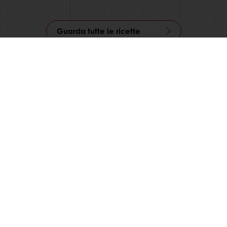
Guarda tutte le ricette
Segui Puratos Italia anche su Facebook, Instagram,
LinkedIn e Youtube!
Prodotti
Ricette
Servizi
La ricerca sul consumatore
Chi siamo
News
Contattaci