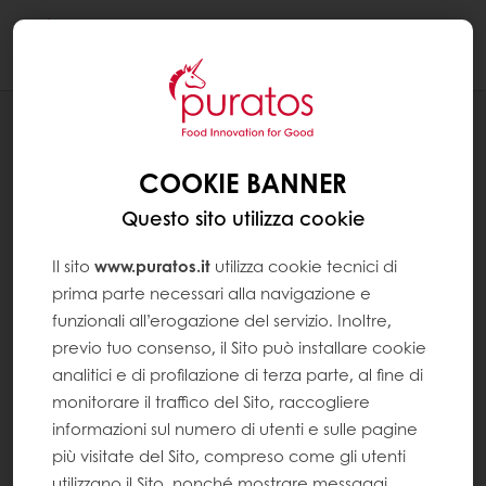
Togg
navi
RICETTE
BABÀ A SORPRESA: MIGNON RUM E
COOKIE BANNER
CIOCCOLATO
Questo sito utilizza cookie
Il sito
www.puratos.it
utilizza cookie tecnici di
prima parte necessari alla navigazione e
funzionali all’erogazione del servizio. Inoltre,
previo tuo consenso, il Sito può installare cookie
analitici e di profilazione di terza parte, al fine di
monitorare il traffico del Sito, raccogliere
informazioni sul numero di utenti e sulle pagine
più visitate del Sito, compreso come gli utenti
utilizzano il Sito, nonché mostrare messaggi