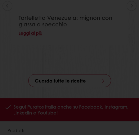
Tartelletta Venezuela: mignon con
glassa a specchio
Leggi di più
Guarda tutte le ricette
Segui Puratos Italia anche su Facebook, Instagram,
LinkedIn e Youtube!
Prodotti