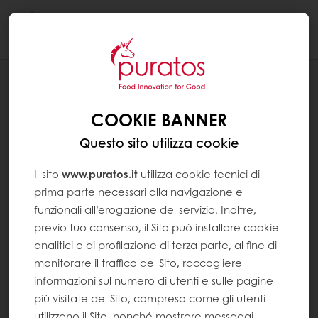
Togg
navi
RICETTE
MIGNON CUPOLETTE CIOCCOLATO E
COOKIE BANNER
CANNELLA
Questo sito utilizza cookie
Il sito
www.puratos.it
utilizza cookie tecnici di
prima parte necessari alla navigazione e
funzionali all’erogazione del servizio. Inoltre,
previo tuo consenso, il Sito può installare cookie
analitici e di profilazione di terza parte, al fine di
monitorare il traffico del Sito, raccogliere
informazioni sul numero di utenti e sulle pagine
più visitate del Sito, compreso come gli utenti
utilizzano il Sito, nonché mostrare messaggi