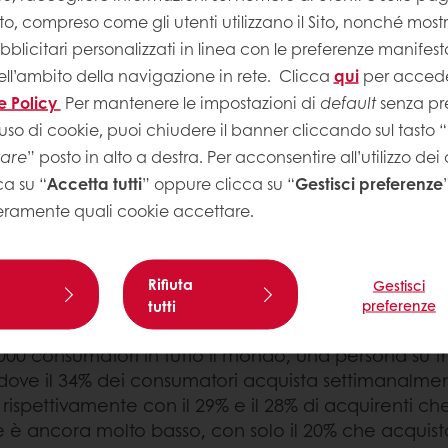
Sito, compreso come gli utenti utilizzano il Sito, nonché most
licitari personalizzati in linea con le preferenze manifest
 concorda sul fatto che
Il 5
ell’ambito della navigazione in rete.
Clicca
qui
per accede
 abbia un impatto
una 
e Policy
Per mantenere le impostazioni di
default
senza pre
diet
uso di cookie, puoi chiudere il banner cliccando sul tasto “
tare
” posto in alto a destra. Per acconsentire all’utilizzo dei
ca su “
Accetta tutti
” oppure clicca su “
Gestisci preferenze
eramente quali cookie accettare.
Rifiuta
Gestisci
ente alimenti plant-based
tutti
preferenze
gli scaffali dei supermercati. E se si guarda alla 
.000 consumatori in tutto il mondo, una persona su t
ove il 34% dei consumatori acquista settimanalment
, rispettivamente con il 29% e il 28% di acquirenti 
le è ancora molto basso, con solo il 20% che acquist