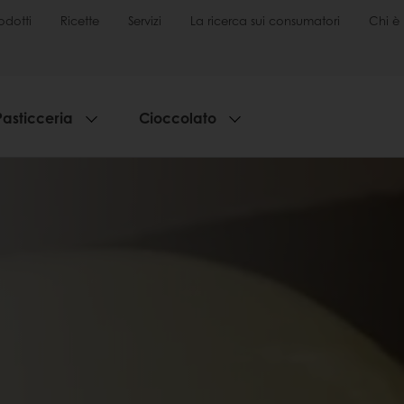
odotti
Ricette
Servizi
La ricerca sui consumatori
Chi è 
Pasticceria
Cioccolato