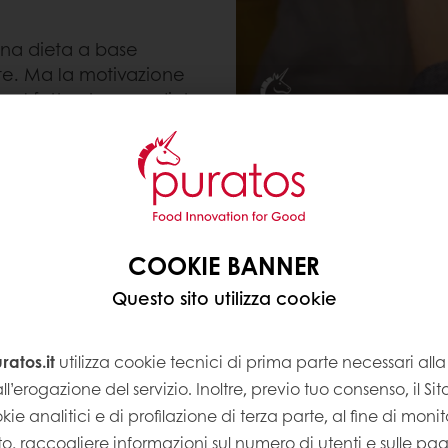
una dieta a base
te. Ma la motivazione
 sul fatto che una dieta
se animale.
salute è uno dei motivi principali per cui i consumat
COOKIE BANNER
solo all'inizio, mentre in altri la tendenza è in rapi
e sulla salute sono ancora insufficienti. Il passag
Questo sito utilizza cookie
na dieta veramente sana. D'altra parte, scegliere p
o dimostrato che un maggior consumo di alimenti com
atos.it
utilizza cookie tecnici di prima parte necessari al
iache, diabete di tipo 2, obesità e altre condizioni d
ll’erogazione del servizio. Inoltre, previo tuo consenso, il Si
kie analitici e di profilazione di terza parte, al fine di monito
Sito, raccogliere informazioni sul numero di utenti e sulle pa