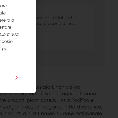
rare
ate
8% delle persone concorda sul fatto che
re alla
dieta plant-based sia più sana di una
stare il
a a base animale.
Continua
 cookie
” per
domanda dei consumatori, non c'è da
re acquista prodotti vegani ogni settimana.
e prodotti plant-based. L'Asia-Pacifico e
che scelgono opzioni vegane. In Nord America,
a prodotti a plant-based su base settimanale.