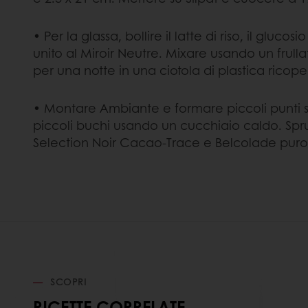
• Per la glassa, bollire il latte di riso, il gluc
unito al Miroir Neutre. Mixare usando un frull
per una notte in una ciotola di plastica ricoper
• Montare Ambiante e formare piccoli punti su
piccoli buchi usando un cucchiaio caldo. Spru
Selection Noir Cacao-Trace e Belcolade puro
SCOPRI
RICETTE CORRELATE