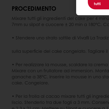
tutti
PROCEDIMENTO
Mixare tutti gli ingredienti del cake per 4 min
7mm su silpat e cuocere ± 20 min a 180°C. C
• Stendere uno strato sottile di Vivafil La Trad
sulla superficie del cake congelato. Tagliare il
• Per realizzare la mousse, scaldare la crema 
Mixare con un frullatore ad immersion. Mont
ganache a 38°C. Inserire la mousse in uno sta
cake. Congelare.
• Per la frolla al cacao mixare tutti gli ingre
liscio. Stenderlo tra due fogli a 3 mm. Conserv
e 2.3 x 21 cm. Mettere su Silpat e cuocere a 