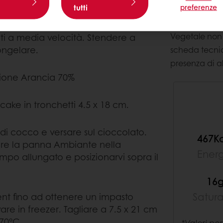
tutti
preferenze
Suggerime
Vegetale non s
uti a media velocità. Stendere a
ongelare.
scheda tecnic
presenza di al
izione Arancia 70%
 cake in tronchetti 4.5 x 18 cm.
di cocco e versare sul cioccolato.
467K
are la panna Ambiante nella
Ener
mpo allungato e posizionarvi sopra il
16
Satur
dient fino ad ottenere un impasto
are in freezer. Tagliare a 7.5 x 21 cm
170°C.
*Valori per