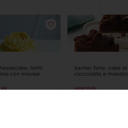
heesecake, torta
Sacher Tarte: cake al
rna con mousse
cioccolato e mandor
 più
Leggi di più
Guarda tutte le ricette