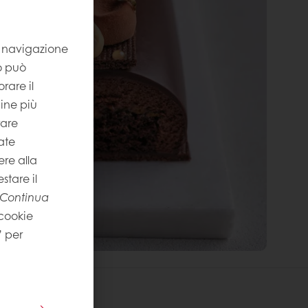
la navigazione
to può
rare il
gine più
rare
ate
re alla
stare il
Continua
 cookie
” per