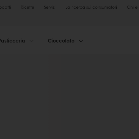
odotti
Ricette
Servizi
La ricerca sui consumatori
Chi è 
Pasticceria
Cioccolato