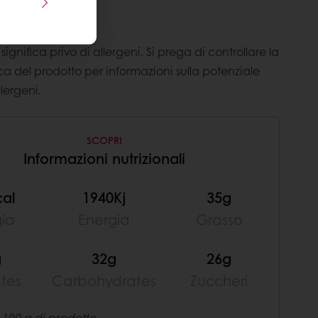
nti
ignifica privo di allergeni. Si prega di controllare la
a del prodotto per informazioni sulla potenziale
lergeni.
SCOPRI
Informazioni nutrizionali
cal
1940Kj
35g
gia
Energia
Grasso
g
32g
26g
ates
Carbohydrates
Zuccheri
 100 g di prodotto