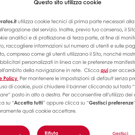
Questo sito utilizza cookie
atos.it
utilizza cookie tecnici di prima parte necessari al
ll’erogazione del servizio. Inoltre, previo tuo consenso, il Si
kie analitici e di profilazione di terza parte, al fine di monito
Sito, raccogliere informazioni sul numero di utenti e sulle pa
Sito, compreso come gli utenti utilizzano il Sito, nonché most
licitari personalizzati in linea con le preferenze manifest
ell’ambito della navigazione in rete.
Clicca
qui
per accede
e Policy
Per mantenere le impostazioni di
default
senza pre
uso di cookie, puoi chiudere il banner cliccando sul tasto “
tare
” posto in alto a destra. Per acconsentire all’utilizzo dei
ca su “
Accetta tutti
” oppure clicca su “
Gestisci preferenze
eramente quali cookie accettare.
Rifiuta
Gestisci