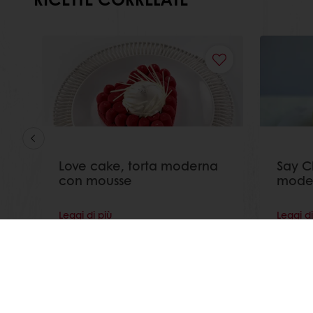
Love cake, torta moderna
Say C
con mousse
mode
Leggi di più
Leggi di