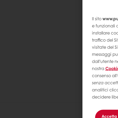
Il sito
www.pur
e funzionali a
installare coo
traffico del 
visitate del 
messaggi pubb
dall’utente n
nostra
Cooki
consenso all’
senza accet
analitici clic
decidere lib
Accetta