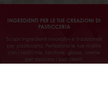
INGREDIENTI PER LE TUE CREAZIONI DI
PASTICCERIA
Scopri ingredienti innovativi e tradizionali
per pasticceria. Perfeziona le tue ricette
con i nostri mix, farciture, glasse, creme
per deliziare i tuoi clienti.
Scopri
Segui Puratos Italia anche su Facebook, Instagram,
LinkedIn e Youtube!