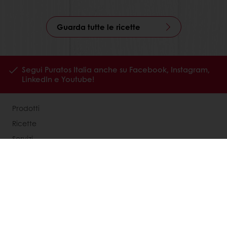
Guarda tutte le ricette
Segui Puratos Italia anche su Facebook, Instagram,
LinkedIn e Youtube!
Prodotti
Ricette
Servizi
La ricerca sul consumatore
Chi siamo
News
Contattaci
Codice Etico Puratos Italia