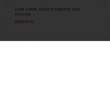
Love cake, torta moderna con
mousse
Leggi di più
Guarda tutte le ricette
Segui Puratos Italia anche su Facebook, Instagram,
LinkedIn e Youtube!
Prodotti